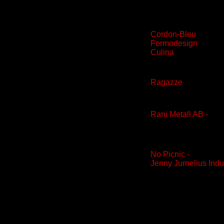
Butiker
Cordon-Bleu
Formodesign
Culina
Mat
Ragazze
Tillverkare
Rani Metall AB -
Ste
Design
No Picnic -
Stekbord
Jenny Jurnelius Indu